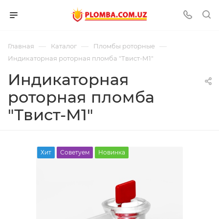
—
—
—
Главная
Каталог
Пломбы роторные
Индикаторная роторная пломба "Твист-М1"
Индикаторная
роторная пломба
"Твист-М1"
Хит
Советуем
Новинка