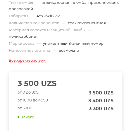
Тип пломбы
—
индикаторная пломба, применяемая с
проволокой
Габариты
—
45x26x18 мм.
Количество компонентов
—
трехкомпонентная
Материал корпуса и защитной шайбы
—
поликарбонат
Маркировка
—
уникальный 8-значный номер
Нанесение логотипа
—
возможно
Все характеристики
3 500
UZS
от 0 до 999
3 500
UZS
от 1000 до 4999
3 400
UZS
от 5000
3 300
UZS
Много