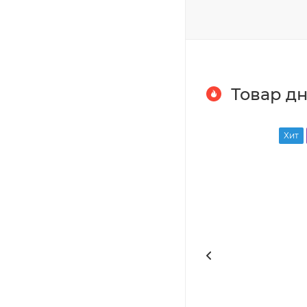
Товар д
Хит