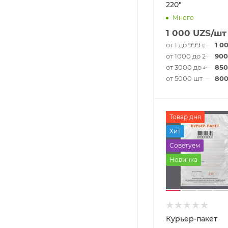
220"
Много
1 000
UZS
/шт
от 1 до 999 шт
1 0
от 1000 до 2999 ш
900
от 3000 до 4999 ш
850
от 5000 шт
80
Товар дня
Хит
Советуем
Новинка
Курьер-пакет