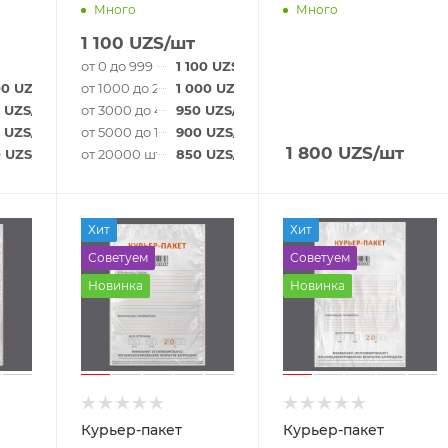
Много
Много
1 100
UZS
/шт
от 0 до 999 шт
1 100
UZS
/шт
00
UZS
/шт
от 1000 до 2999 шт
1 000
UZS
/шт
т
UZS
/шт
от 3000 до 4999 шт
950
UZS
/шт
т
UZS
/шт
от 5000 до 19999 шт
900
UZS
/шт
1 800
UZS
/шт
0
UZS
/шт
от 20000 шт
850
UZS
/шт
Хит
Хит
Советуем
Советуем
Новинка
Новинка
Курьер-пакет
Курьер-пакет