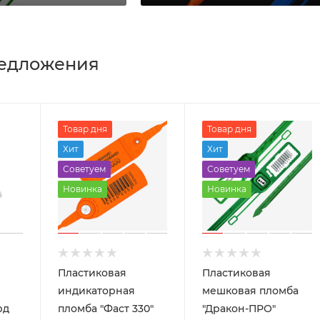
едложения
Товар дня
Товар дня
Хит
Хит
Советуем
Советуем
Новинка
Новинка
Пластиковая
Пластиковая
индикаторная
мешковая пломба
рд
пломба "Фаст 330"
"Дракон-ПРО"