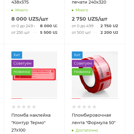
438x575
печати 240x320
Много
Много
8 000
UZS
/шт
2 750
UZS
/шт
S
/шт
от 0 до 249 шт
8 000
UZS
/шт
от 0 до 499 шт
2 750
UZS
/шт
S
/шт
от 250 шт
5 500
UZS
/шт
от 500 шт
2 200
UZS
/шт
Хит
Хит
Советуем
Советуем
Новинка
Новинка
Пломба наклейка
Пломбировочная
"Контур Термо"
лента "Формула 50"
27x100
Достаточно