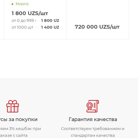
Много
1 800
UZS
/шт
/шт
от 0 до 999 шт
1 800
UZS
/шт
720 000
UZS
/шт
/шт
от 1000 шт
1 400
UZS
/шт
сы за покупки
Гарантия качества
яем 3% кешбэк при
Соответствуем требованиям и
аказе с сайта
стандартам качества