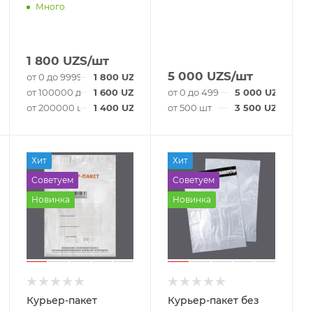
Много
1 800
UZS
/шт
5 000
UZS
/шт
от 0 до 99999 шт
1 800
UZS
/шт
от 100000 до 199999 шт
1 600
UZS
/шт
от 0 до 499 шт
5 000
UZS
/шт
от 200000 шт
1 400
UZS
/шт
от 500 шт
3 500
UZS
/шт
Хит
Хит
Советуем
Советуем
Новинка
Новинка
Курьер-пакет
Курьер-пакет без