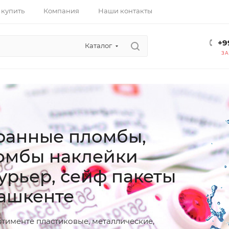
 купить
Компания
Наши контакты
+9
Каталог
ЗА
ранные пломбы,
омбы наклейки
курьер, сейф пакеты
Ташкенте
ртименте пластиковые, металлические,