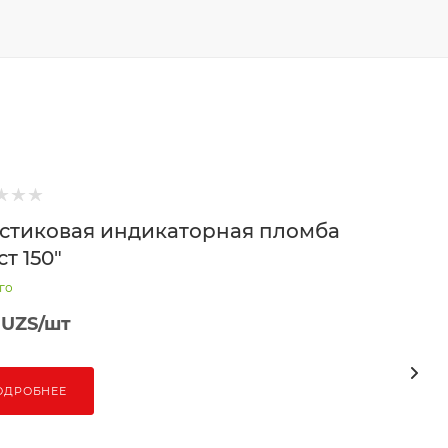
стиковая индикаторная пломба
т 150"
го
UZS
/шт
ОДРОБНЕЕ