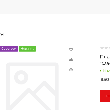
ня
Советуем
Новинка
Пла
"Фас
Мно
850
П