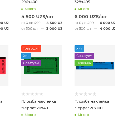
296x400
328x495
Много
Много
4 500
UZS
/шт
6 000
UZS
/шт
00
UZS
/шт
от 0 до 499 шт
4 500
UZS
/шт
от 0 до 499 шт
6 000
UZ
00
UZS
/шт
от 500 шт
3 000
UZS
/шт
от 500 шт
4 000
UZ
Товар дня
Хит
Хит
Советуем
Советуем
Новинка
ка
Пломба наклейка
Пломба наклейка
"Терра" 20x40
"Терра" 20x100
Много
Много