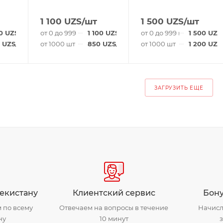
1 100
UZS
/шт
1 500
UZS
/шт
0
UZS
/шт
от 0 до 999 шт
1 100
UZS
/шт
от 0 до 999 шт
1 500
UZS
UZS
/шт
от 1000 шт
850
UZS
/шт
от 1000 шт
1 200
UZS
ЗАГРУЗИТЬ ЕЩЕ
бекистану
Клиентский сервис
Бону
 по всему
Отвечаем на вопросы в течение
Начисл
ну
10 минут
з