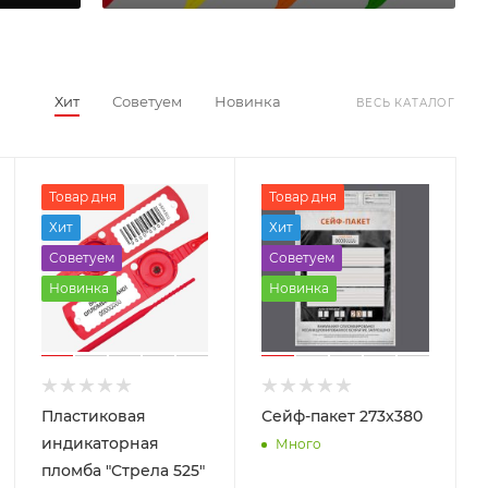
Хит
Советуем
Новинка
ВЕСЬ КАТАЛОГ
Товар дня
Товар дня
Хит
Хит
Советуем
Советуем
Новинка
Новинка
Пластиковая
Сейф-пакет 273x380
индикаторная
Много
пломба "Стрела 525"