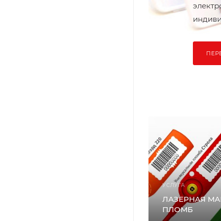
электр
индиви
ПЕР
УСЛУГА
ЛАЗЕРНАЯ М
ПЛОМБ