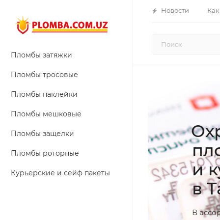
Новости
Как
Пломбы затяжки
Пломбы тросовые
Пломбы наклейки
Пломбы мешковые
Ох
Пломбы защелки
пл
Пломбы роторные
и 
Курьерские и сейф пакеты
в 
В ассо