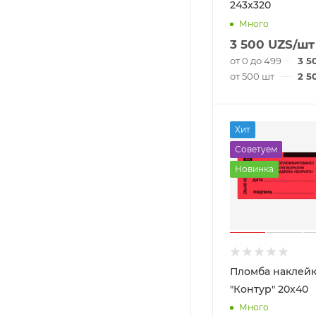
243x320
Много
3 500
UZS
/шт
от 0 до 499 шт
3 5
от 500 шт
2 5
Хит
Советуем
Новинка
Пломба наклей
"Контур" 20x40
Много