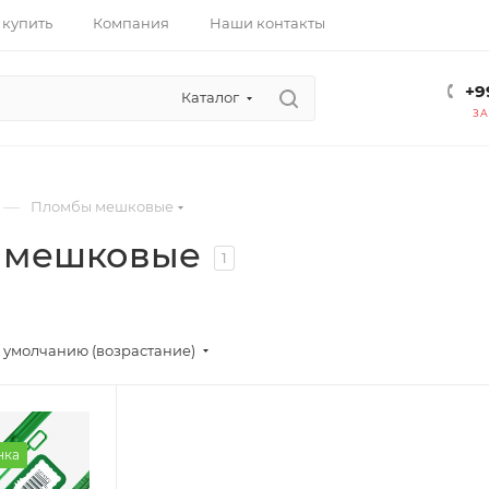
 купить
Компания
Наши контакты
+9
Каталог
ЗА
—
Пломбы мешковые
 мешковые
1
 умолчанию (возрастание)
нка