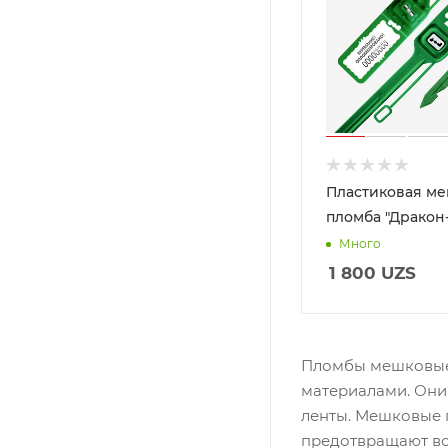
Пластиковая м
пломба "Дракон
Много
1 800
UZS
Пломбы мешковые 
материалами. Они
ленты. Мешковые 
предотвращают вск