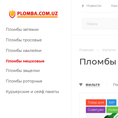
Новости
Как
Пломбы затяжки
Пломбы тросовые
—
Главная
Каталог
Пломбы наклейки
Пломбы
Пломбы мешковые
Пломбы защелки
Пломбы роторные
По
ФИЛЬТР
Курьерские и сейф пакеты
Товар дня
Хит
Советуем
Нови