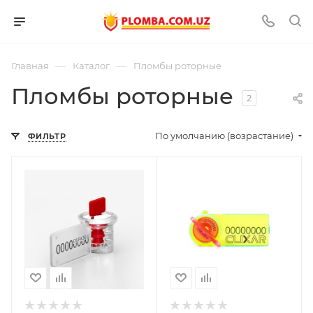
—
—
Главная
Каталог
Пломбы роторные
Пломбы роторные
2
По умолчанию (возрастание)
ФИЛЬТР