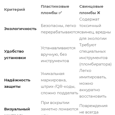
Пластиковые
Свинцовые
Критерий
пломбы ✅
пломбы ❌
Содержат
Безопасны, легко
токсичный
Экологичность
перерабатываются
свинец, вредны
для экологии
Требуют
Устанавливаются
Удобство
специальных
вручную, без
установки
инструментов
инструментов
(пломбиратора)
Легко
Уникальная
имитировать,
Надёжность
маркировка,
можно
защиты
штрих-/QR-коды,
аккуратно
сложно подделать
восстановить
При вскрытии
Повреждения
Визуальный
заметно ломаются
не всегда