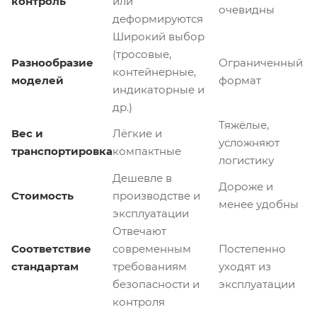
контроль
или
очевидны
деформируются
Широкий выбор
(тросовые,
Разнообразие
Ограниченный
контейнерные,
моделей
формат
индикаторные и
др.)
Тяжёлые,
Вес и
Лёгкие и
усложняют
транспортировка
компактные
логистику
Дешевле в
Дороже и
Стоимость
производстве и
менее удобны
эксплуатации
Отвечают
Соответствие
современным
Постепенно
стандартам
требованиям
уходят из
безопасности и
эксплуатации
контроля