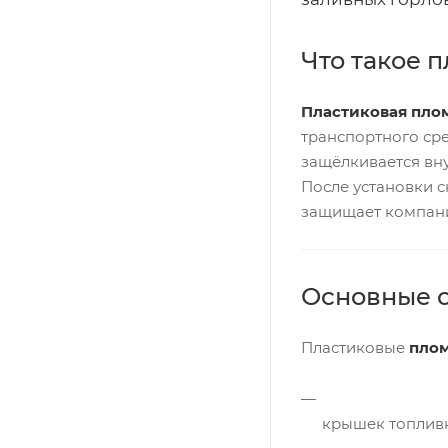
Что такое 
Пластиковая пло
транспортного сре
защёлкивается вну
После установки 
защищает компани
Основные 
Пластиковые
плом
крышек топливн