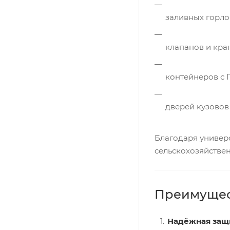
заливных горло
клапанов и кра
контейнеров с 
дверей кузовов 
Благодаря универ
сельскохозяйстве
Преимущес
Надёжная защ