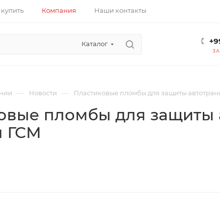
 купить
Компания
Наши контакты
+9
Каталог
ЗА
—
—
нии
Новости
Пластиковые пломбы для защиты автотран
овые пломбы для защиты 
 ГСМ