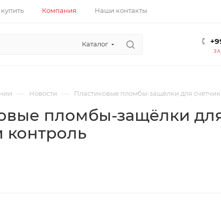
 купить
Компания
Наши контакты
+9
Каталог
ЗА
—
—
нии
Новости
Пластиковые пломбы-защёлки для счётчик
овые пломбы-защёлки для
и контроль