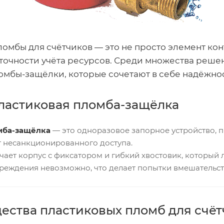
омбы для счётчиков — это не просто элемент кон
 точности учёта ресурсов. Среди множества реш
мбы-защёлки, которые сочетают в себе надёжност
пластиковая пломба-защёлка
мба-защёлка
— это одноразовое запорное устройство, п
т несанкционированного доступа.
ает корпус с фиксатором и гибкий хвостовик, который 
вреждения невозможно, что делает попытки вмешательс
ства пластиковых пломб для счёт