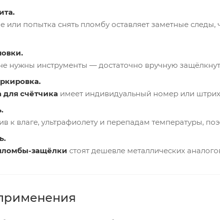
ита.
е или попытка снять пломбу оставляет заметные следы,
новки.
не нужны инструменты — достаточно вручную защёлкнут
ркировка.
 для счётчика
имеет индивидуальный номер или штрихк
.
ив к влаге, ультрафиолету и перепадам температуры, по
ь.
пломбы-защёлки
стоят дешевле металлических аналогов
 применения